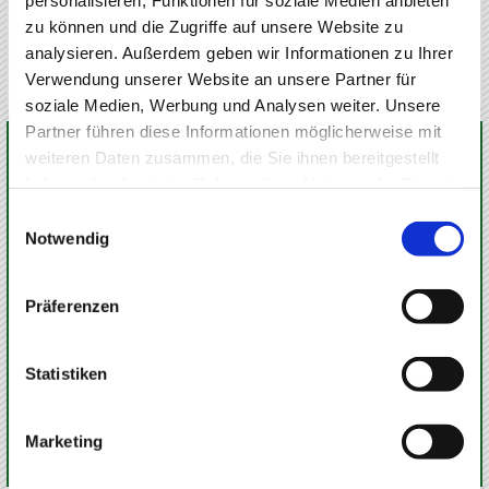
SUCHE
zu können und die Zugriffe auf unsere Website zu
analysieren. Außerdem geben wir Informationen zu Ihrer
Verwendung unserer Website an unsere Partner für
soziale Medien, Werbung und Analysen weiter. Unsere
Partner führen diese Informationen möglicherweise mit
KONTAKT
weiteren Daten zusammen, die Sie ihnen bereitgestellt
haben oder die sie im Rahmen Ihrer Nutzung der Dienste
gesammelt haben.
Einwilligungsauswahl
Notwendig
INGO ALDAG
FINANZ­DIENST­LEISTUNGEN
Präferenzen
Im Bantel 35
89174 Altheim / Alb
07340 / 967 99 10
Statistiken
07340 / 967 99 11
info@iaf24.de
Termin vereinbaren
Marketing
Onlineberatung