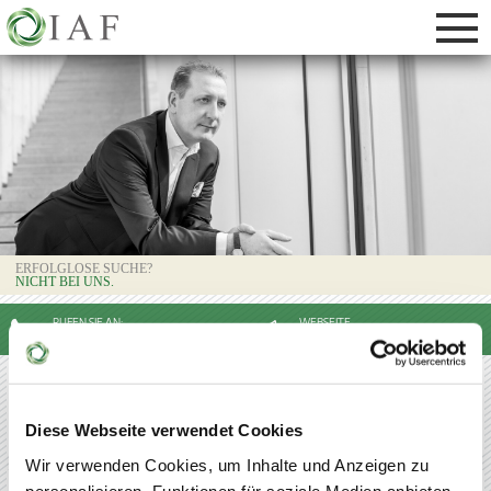
DAS SACHWERTDEPOT
VERMÖGEN SCHÜTZEN
VOLLMACHTEN UND VERFÜGUNGEN
VERSORGUNG VON UNTERNEHMERN
ERFOLGLOSE SUCHE?
NICHT BEI UNS.
RUFEN SIE AN:
WEBSEITE
07340 / 96 79 91 0
EMPFEHLEN
IHRE SUCHERGEBNISSE
Untenstehend finden Sie die Ergebnisse Ihres Suchauftrags.
Diese Webseite verwendet Cookies
Wir verwenden Cookies, um Inhalte und Anzeigen zu
personalisieren, Funktionen für soziale Medien anbieten