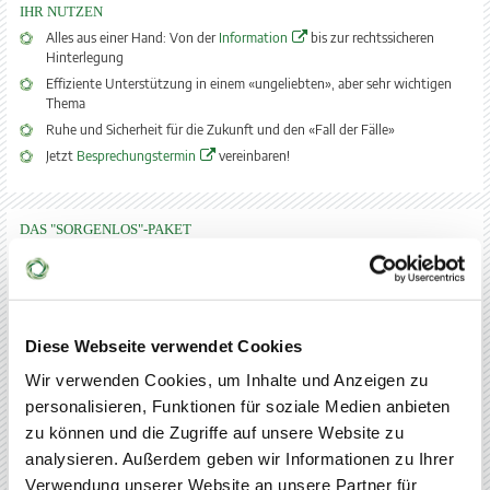
IHR NUTZEN
Alles aus einer Hand: Von der
Information
bis zur rechtssicheren
Hinterlegung
Effiziente Unterstützung in einem «ungeliebten», aber sehr wichtigen
Thema
Ruhe und Sicherheit für die Zukunft und den «Fall der Fälle»
Jetzt
Besprechungstermin
vereinbaren!
DAS "SORGENLOS"-PAKET
Für alle, die in dem Fall der Fälle Ihre Familienangehörigen bei der
Übernahme der Verantwortung entlasten wollen. Dies beinhaltet neben
den schon aufgeführten Vollmachten und Dokumenten auch einen
Notfallordner mit weiteren wichtigen Informationen, um die
übernommenen Aufgaben im Sinne des Vollmachtgebers regeln zu können.
Diese Webseite verwendet Cookies
Erfahrene, kompetente Beratung und Begleitung erhalten Sie von unserem
Netzwerkpartner, der
SORGEN LOS GmbH
.
Wir verwenden Cookies, um Inhalte und Anzeigen zu
personalisieren, Funktionen für soziale Medien anbieten
Hinweis: vor allem für Unternehmer ist diese Dienstleistung zu empfehlen,
die im Fall der Fälle eine Fortsetzung der betrieblichen Aufgaben und
zu können und die Zugriffe auf unsere Website zu
Abläufe mit einem konkreten Notfallplan sicher stellen wollen.
analysieren. Außerdem geben wir Informationen zu Ihrer
Verwendung unserer Website an unsere Partner für