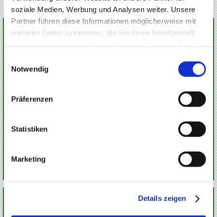
soziale Medien, Werbung und Analysen weiter. Unsere
Partner führen diese Informationen möglicherweise mit
KONTAKT
weiteren Daten zusammen, die Sie ihnen bereitgestellt
haben oder die sie im Rahmen Ihrer Nutzung der Dienste
gesammelt haben.
Einwilligungsauswahl
Notwendig
INGO ALDAG
FINANZ­DIENST­LEISTUNGEN
Präferenzen
Im Bantel 35
89174 Altheim / Alb
07340 / 967 99 10
Statistiken
07340 / 967 99 11
info@iaf24.de
Termin vereinbaren
Marketing
Onlineberatung
SIE FINDEN MICH AUCH HIER
Details zeigen