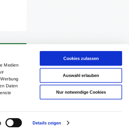
Cookies zulassen
le Medien
ir
Auswahl erlauben
, Werbung
ren Daten
RSTINFORMATION
DATENSCHUTZ
IMPRESSUM
Nur notwendige Cookies
ienste
g
Details zeigen