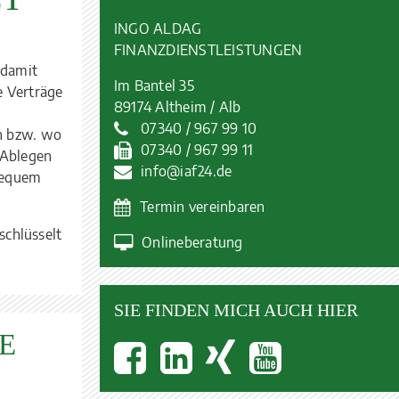
INGO ALDAG
FINANZ­DIENST­LEISTUNGEN
 damit
Im Bantel 35
e Verträge
89174 Altheim / Alb
07340 / 967 99 10
en bzw. wo
07340 / 967 99 11
 Ablegen
info@iaf24.de
 bequem
Termin vereinbaren
schlüsselt
Onlineberatung
SIE FINDEN MICH AUCH HIER
E