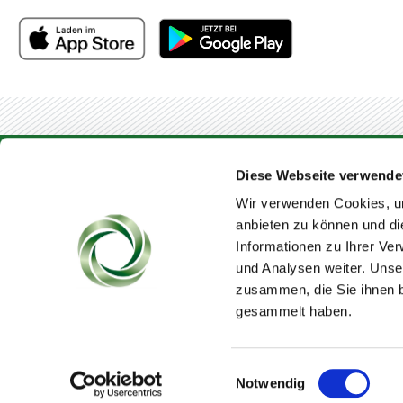
Diese Webseite verwende
Wir verwenden Cookies, um
anbieten zu können und di
Informationen zu Ihrer Ve
und Analysen weiter. Unse
STARTSEITE
UNTERNEHMENSLEITBILD
INVES
zusammen, die Sie ihnen b
gesammelt haben.
Einwilligungsauswahl
Notwendig