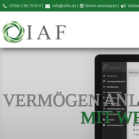
07340 / 96 79 91 0
|
info@iaf24.de
|
Termin vereinbaren
|
Websei
VERMÖGEN ANL
MIT WE