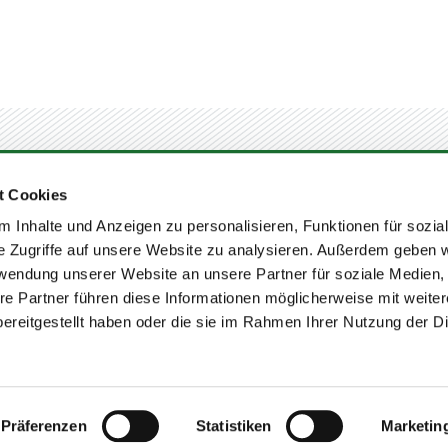
t Cookies
 Inhalte und Anzeigen zu personalisieren, Funktionen für sozia
e Zugriffe auf unsere Website zu analysieren. Außerdem geben w
rwendung unserer Website an unsere Partner für soziale Medien
re Partner führen diese Informationen möglicherweise mit weite
TMENTPHILOSOPHIE
BERATUNGSPROZESS
ANLAGESTRATEGIE
E
ereitgestellt haben oder die sie im Rahmen Ihrer Nutzung der D
COPYRIGHT 2017 - 2026 // ­INGO ALDAG FINANZDIENSTLEISTUNGEN
Präferenzen
Statistiken
Marketin