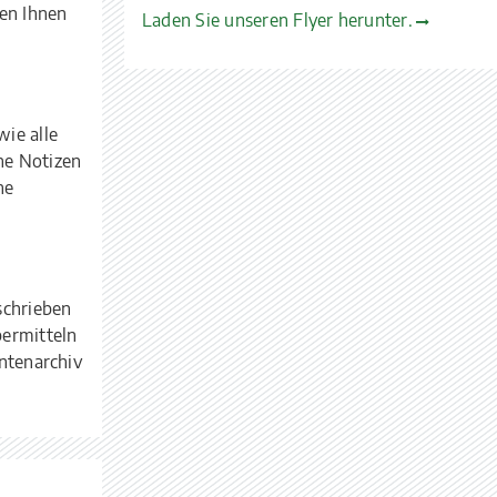
hen Ihnen
Laden Sie unseren Flyer herunter.
ie alle
ne Notizen
he
schrieben
bermitteln
entenarchiv