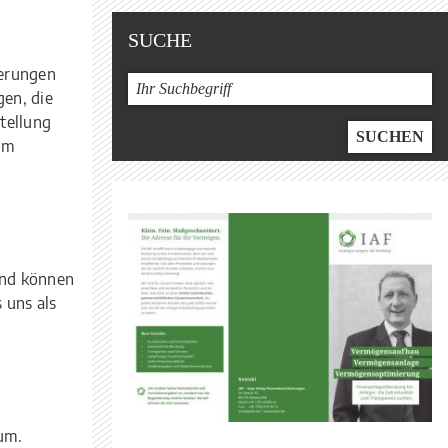
SUCHE
herungen
gen, die
tellung
rm
und können
 uns als
um.