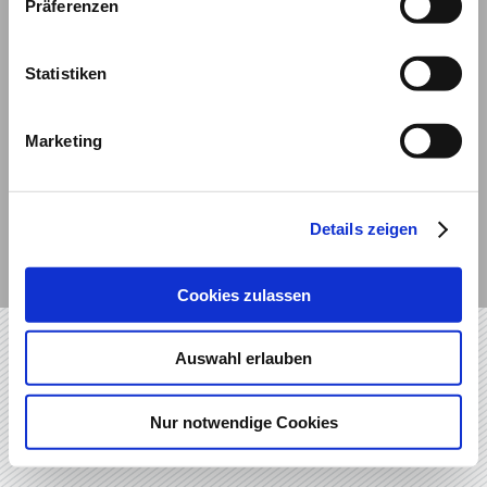
Präferenzen
UNTERNEHMENSLEITBILD
INVESTMENTPHILOSOPHIE
Statistiken
BERATUNGSPROZESS
ANLAGESTRATEGIE
ERSTINFORMATION
Marketing
DATENSCHUTZ
IMPRESSUM
COPYRIGHT 2017 - 2026 // ­INGO ALDAG FINANZDIENSTLEISTUNGEN
Details zeigen
Cookies zulassen
Auswahl erlauben
Nur notwendige Cookies