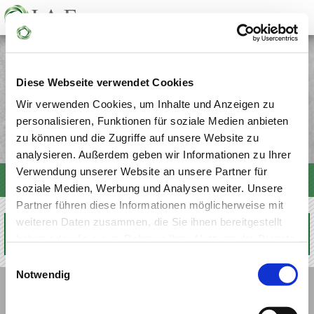
DAS SACHWERTDEPOT
VERMÖGEN SCHÜTZEN
VOLLMACHTEN UND VERFÜGUNGEN
Diese Webseite verwendet Cookies
VERSORGUNG VON UNTERNEHMERN
Wir verwenden Cookies, um Inhalte und Anzeigen zu
personalisieren, Funktionen für soziale Medien anbieten
zu können und die Zugriffe auf unsere Website zu
analysieren. Außerdem geben wir Informationen zu Ihrer
Verwendung unserer Website an unsere Partner für
RUFEN SIE AN:
WEBSEITE
07340 / 96 79 91 0
EMPFEHLEN
soziale Medien, Werbung und Analysen weiter. Unsere
Partner führen diese Informationen möglicherweise mit
weiteren Daten zusammen, die Sie ihnen bereitgestellt
haben oder die sie im Rahmen Ihrer Nutzung der Dienste
gesammelt haben.
Einwilligungsauswahl
Notwendig
STARTSEITE