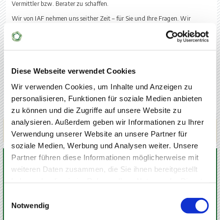
Vermittler bzw. Berater zu schaffen.
Wir von IAF nehmen uns seither Zeit – für Sie und Ihre Fragen. Wir
beraten unsere Kunden so, wie wir es selbst erwarten beraten zu werden –
selbstverständlich unter Beachtung aller gesetzlichen Vorschriften. Für
uns ist das der einzig wahre Weg, um langfristig eine vertrauensvolle,
partnerschaftliche, sich auf Augenhöhe begegnende sowie erfolgreiche
Zusammenarbeit mit unseren Kunden zu leben.
Diese Webseite verwendet Cookies
Lesen Sie
mehr
über die überarbeitete
Wir verwenden Cookies, um Inhalte und Anzeigen zu
Finanzanlagenvermittlungsverordnung, kurz FinVermV, die seit 01.
August 2020 in Kraft ist.
personalisieren, Funktionen für soziale Medien anbieten
zu können und die Zugriffe auf unsere Website zu
analysieren. Außerdem geben wir Informationen zu Ihrer
Zurück
Verwendung unserer Website an unsere Partner für
soziale Medien, Werbung und Analysen weiter. Unsere
Partner führen diese Informationen möglicherweise mit
KONTAKT
weiteren Daten zusammen, die Sie ihnen bereitgestellt
haben oder die sie im Rahmen Ihrer Nutzung der Dienste
gesammelt haben.
Einwilligungsauswahl
Notwendig
INGO ALDAG